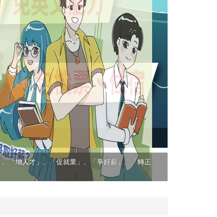
(實習) RIC
專案每年每梯次
」、「增人才」、「促就業」、「爭好薪」、「轉正