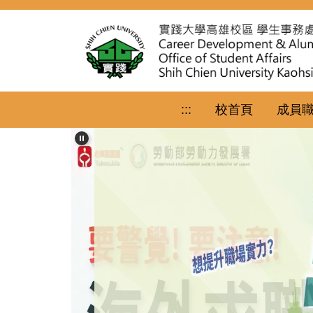
跳
到
主
要
內
容
區
:::
校首頁
成員