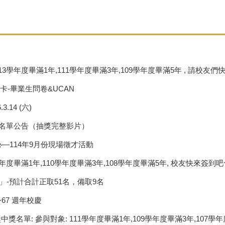
3學年度畢滿1年,111學年度畢滿3年,109學年度畢滿5年 , 請校友們
卡-畢業生問卷&UCAN
14 (六)
獎名單公告（抽獎完整影片）
—114年9月份現場徵才活動
年度畢滿1年,110學年度畢滿3年,108學年度畢滿5年, 校友快來簽到吧
」-預計合計正取51名，備取9名
67 週年校慶
獎名單: 參與對象: 111學年度畢滿1年,109學年度畢滿3年,107學