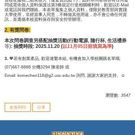
問或需依個人資料保護法第3條規定行使相關權利時，歡迎以E-Mail
或電話與我們聯絡。本表單蒐集之個人資料，僅限於教育部與實踐
大學使用，非經當事人同意，不轉做其他用途，亦不會公佈任何資
訊，並遵循本校資料保存與安全控管辦理。
2.
有獎問卷:
本次問卷調查另搭配抽獎活動(行動電源, 隨行杯, 生活禮券
等)
: 抽獎時段: 2025.11.20
(
以11月05日前填寫為準
)
3.
🧡若有創業產品, 歡迎連繫本組, 有機會加入學校團購名單哦:
(07)667-8888 分機3294 陳老師 或
Email:
komechen118@g2.usc.edu.tw
詢問, 謝謝大家的支持。☺
瀏覽數:
3547
友善列印
分享