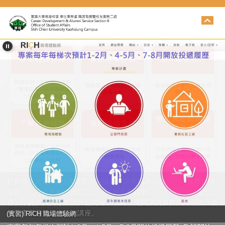
跳
到
主
要
內
容
區
針對青年所遇到的5大就業諮詢議題「探索職涯目標」、「履歷自傳
診斷」、「提升面試技巧」、「了解產業趨勢」、「強化職場生
存」，提供真人專業職涯顧問線上一對一免費諮詢服務及辦理職涯發
展及產業趨勢線上諮詢講座。
(實習) RICH 職場體驗網