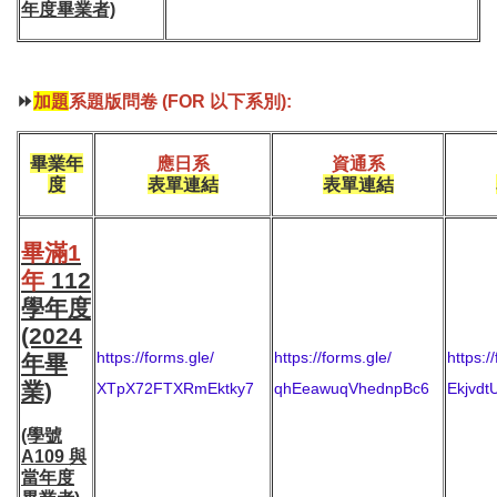
年度畢業者)
⏩
加題
系題版問卷 (FOR 以下系別):
畢業年
應日系
資通系
度
表單連結
表單連結
畢滿1
年
112
學年度
(2024
https://forms.gle/
https://forms.gle/
https:/
年畢
業)
XTpX72FTXRmEktky7
qhEeawuqVhednpBc6
Ekjvd
(學號
A109 與
當年度