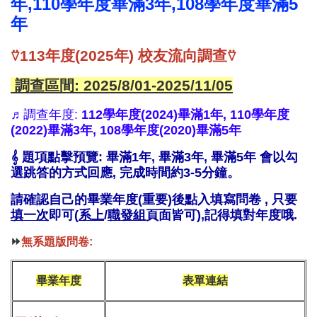
年,110學年度畢滿3年,108學年度畢滿5
年
⍢
113年度(2025年) 校友流向調查
⍢
調查區間: 2025/8/01-2025/11/05
♬調查年度:
112學年度(2024)畢滿1年,
110學年度
(2022)畢滿3年,
108學年度(2020)畢滿5年
𝄞 題項點擊預覽:
畢滿1年
,
畢滿3年
,
畢滿5年
會以勾
選跳答的方式回應, 完成時間約3-5分鐘。
請確認自己的畢業年度(重要)後點入填寫問卷 , 只要
填一次
即可(
系上
/
職發組
頁面皆可),記得
填對年度哦.
⏩
無系題版問卷:
畢業年度
表單連結