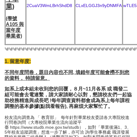
業)
2CuaV3WmLBrhShdD8
CLxELGGJ3n9yDNMFA
wTLE5
(學號
A105
與
當年度
畢業者)
༄༄༄༄༄༄༄༄༄༄༄༄༄༄༄༄༄༄༄༄༄༄༄༄༄༄༄༄༄༄༄༄༄
1. 留意年度:
不同年度問卷，題目內容也不同, 填錯年度可能會撈不到您
的資料， 特請留意。
如系上或本組未收到您的回覆，
８月~11月各系 或 職發二
組可能會去電連繫，請大家請耐心以對，
懇請校友們一起協
助校務精進與成長吧 !
每年調查資料都會成為系上每年課程
調整的基本參據
(點我看
報告
),
再麻煩大家幫忙了。
校友流向調查為 「 教育部」 每年針對畢業校友委請各大專院校進
行問卷詢問（大專校院畢業生流向追蹤平
臺
https://www.studb.moe.gov.tw/studb
），如對「畢業後滿1、3、
5年校友追蹤調查」想進一步了解，亦可洽 詢學生事務處 職涯發展
暨校友服務二組承辦人（連繫資訊如下)，如對本問卷填答有任何疑