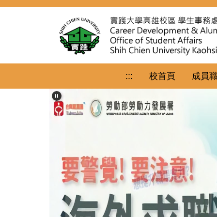
跳
到
主
要
內
容
區
:::
校首頁
成員