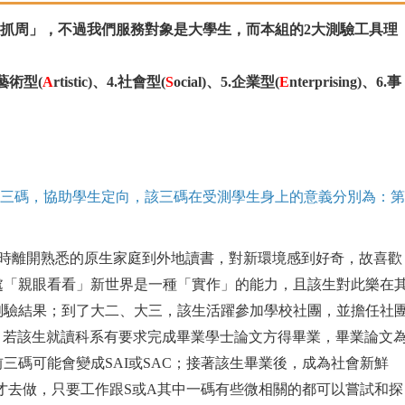
抓周」，不過我們服務對象是大學生，而本組的2大測驗工具理
3.藝術型(
A
rtistic)、4.社會型(
S
ocial)、5.企業型(
E
nterprising)、6.事
前三碼，協助學生定向，該三碼在受測學生身上的意義分別為：
一時離開熟悉的原生家庭到外地讀書，對新環境感到好奇，故喜歡
處「親眼看看」新世界是一種「實作」的能力，且該生對此樂在
測驗結果；到了大二、大三，該生活躍參加學校社團，並擔任社
，若該生就讀科系有要求完成畢業學士論文方得畢業，畢業論文
三碼可能會變成SAI或SAC；接著該生畢業後，成為社會新鮮
才去做，只要工作跟
S
或
A
其中一碼有些微相關的都可以嘗試和探