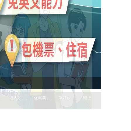
(實習) RIC
專案每年每梯次