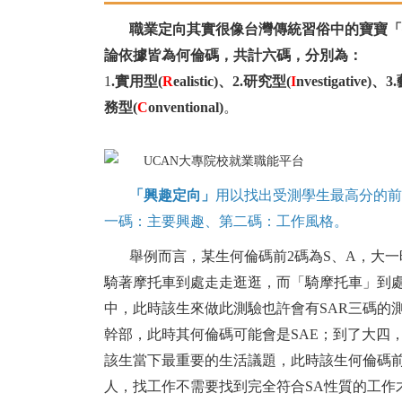
職業定向其實很像台灣傳統習俗中的寶寶「
論依據皆為
何倫碼
，共計六碼，分別為：
1
.實用型(
R
ealistic)、2.研究型(
I
nvestigative)、
務型(
C
onventional)
。
「興趣定向」
用以找出受測學生最高分的
一碼：主要興趣、第二碼：工作風格。
舉例而言，某生何倫碼前2碼為S、A，大
騎著摩托車到處走走逛逛，而「騎摩托車」到
中，此時該生來做此測驗也許會有SAR三碼的
幹部，此時其何倫碼可能會是SAE；到了大四
該生當下最重要的生活議題，此時該生何倫碼前
人，找工作不需要找到完全符合
SA
性質
的工作