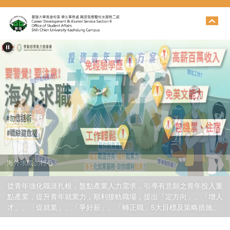
跳
到
主
要
內
容
區
海外求職勿輕心
從青年強化職涯扎根，盤點產業人力需求，引導有意願之青年投入重
點產業，提升青年就業力，順利接軌職場，提出「定方向」、「增人
才」、「促就業」、「爭好薪」、「轉正職」5大目標及策略措施。