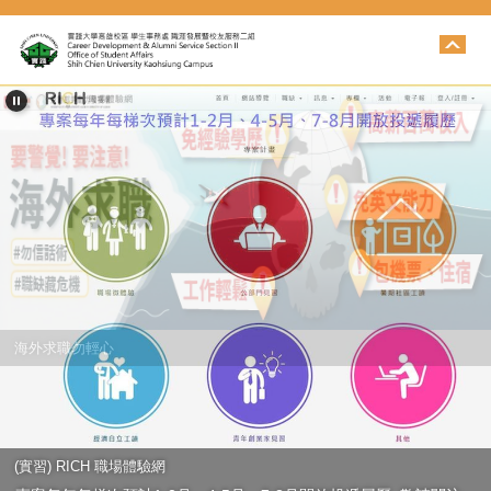
跳
到
主
要
內
容
區
海外求職勿輕心
(實習) RICH 職場體驗網