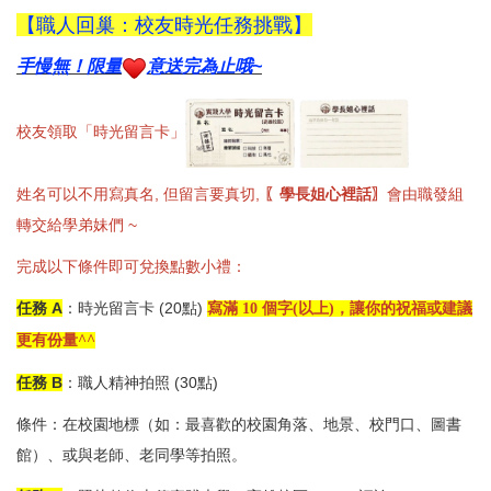
【
職人回巢：校友時光任務挑戰
】
手慢無！限量
意送完為止哦~
校友領取「時光留言卡」
姓名可以不用寫真名, 但留言要真切,
〖學長姐心裡話
〗
會由職發組
轉交給學弟妹們
~
完成以下條件即可兌換點數小禮：
任務 A
：時光留言卡 (20點)
寫滿 10 個字(以上)，讓你的祝福或建議
更有份量
^^
任務 B
：職人精神拍照 (30點)
條件：在校園地標（如：最喜歡的校園角
落、地景、校門口、圖書
館）、
或與老師、老同學等拍照。