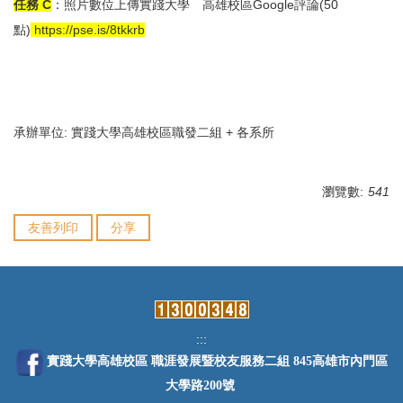
任務 C
：照片數位上傳實踐大學
高雄校區Google評論(50
點)
https://pse.is/8tkkrb
承辦單位: 實踐大學高雄校區職發二組 + 各系所
瀏覽數:
541
友善列印
分享
:::
實踐大學高雄校區 職涯發展暨校友服務二組 845高雄市內門區
大學路200號