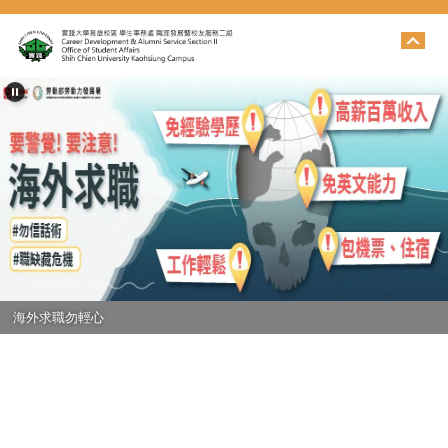
跳
到
主
要
內
容
區
海外求職勿輕心