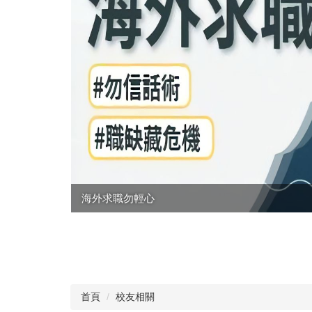
海外求職勿輕心
」、「轉正
首頁
校友相關