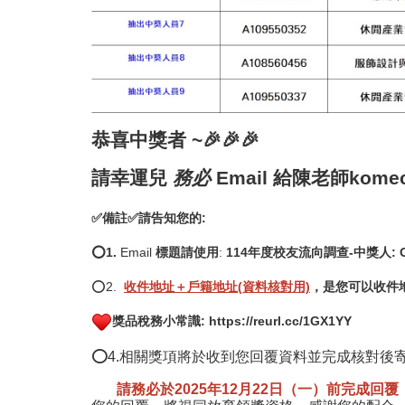
恭喜中獎者 ~🎉🎉🎉
請幸運兒
務必
Email 給陳老師komech
✅備註✅請告知您的:
⭕1.
Email
標題請使用
:
114年度校友流向調查-中獎人: 
⭕2.
收件地址＋戶籍地址(資料核對用)
，是您可以收件
獎品稅務小常識:
https://reurl.cc/1GX1YY
⭕4.
相關獎項將於收到您回覆資料並完成核對後寄出
請務必於2025年12月22日（一）前完成回