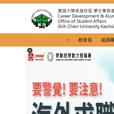
跳
到
主
要
內
容
區
:::
校首頁
成員