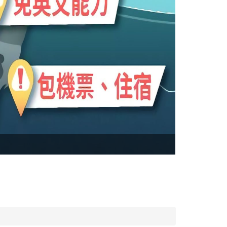
(實習) RIC
專案每年每梯次