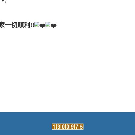
。
♥️。
一切順利!!