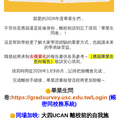
親愛的2026年度畢業生們，
不管你是應屆還是延修身份，
離校前請別忘了填寫「畢業生
問卷」
！
這是幫助學校更了解大家學習經驗的重要方式，也能讓未來
的學弟妹受益。
職發組將承制
去個資化
的報告書供各系參考～
［應屆畢業生
意向報告］
敬請安心填寫。
填寫時間從2026年1月到6月，記得把握機會完成，
完成離校手續後，
畢業證書核發流程將更加順暢
～
畢業生問
卷:
https://gradsurvey.usc.edu.tw/Login
(帳
密同校務系統)
同場加映:
大四UCAN 離校前的自我施