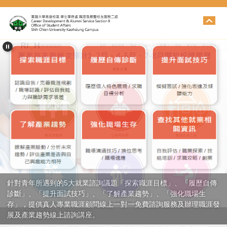
跳
到
主
要
內
容
區
針對青年所遇到的5大就業諮詢議題「探索職涯目標」、「履歷自傳
診斷」、「提升面試技巧」、「了解產業趨勢」、「強化職場生
存」，提供真人專業職涯顧問線上一對一免費諮詢服務及辦理職涯發
展及產業趨勢線上諮詢講座。
(實習) RICH 職場體驗網