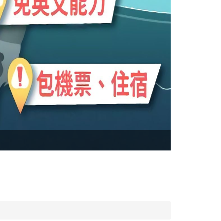
(實習) RIC
專案每年每梯次