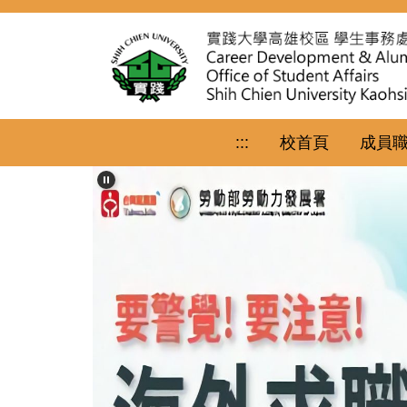
跳
到
主
要
內
容
區
:::
校首頁
成員