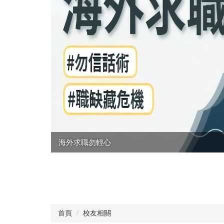
海外求職勿輕心
」、「轉正
首頁
校友相關