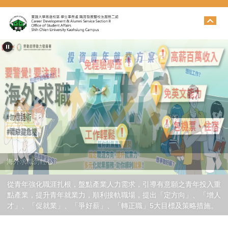
跳
到
主
要
內
容
區
海外求職勿輕心
從青年強化職涯扎根，盤點產業人力需求，引導有意願之青年投入重
點產業，提升青年就業力，順利接軌職場，提出「定方向」、「增人
才」、「促就業」、「爭好薪」、「轉正職」5大目標及策略措施。