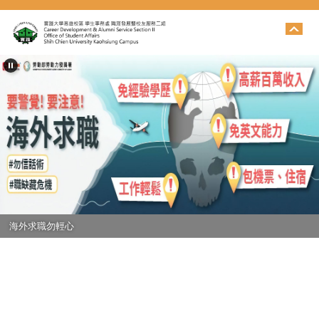
跳
到
主
要
內
容
區
海外求職勿輕心