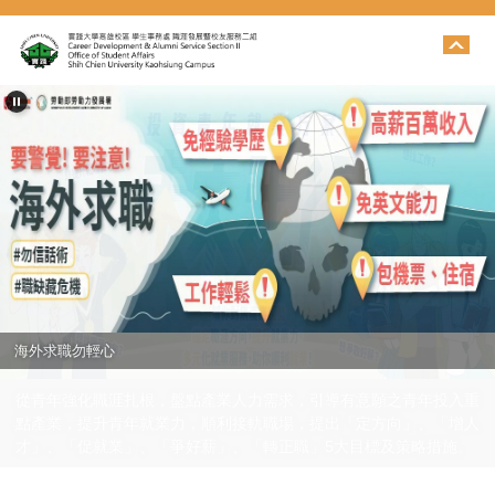
跳
到
主
要
內
容
區
海外求職勿輕心