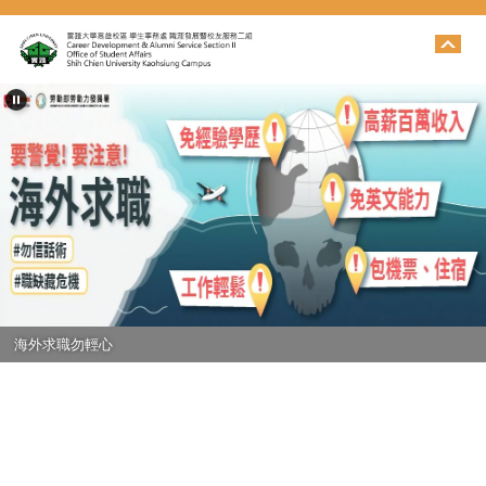
跳
到
主
要
內
容
區
海外求職勿輕心