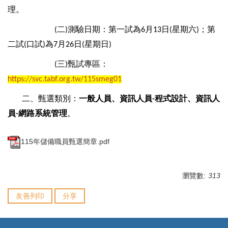
理。
二
測驗日期：第一試為
月
日
星期六
；第
(
)
6
13
(
)
二試
口試
為
月
日
星期日
(
)
7
26
(
)
三
甄試專區：
(
)
https://svc.tabf.org.tw/115smeg01
二、
甄選類別：
一般人員、資訊人員
程式設計、資訊人
-
員
網路系統管理
。
-
115年儲備職員甄選簡章.pdf
瀏覽數:
313
友善列印
分享