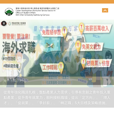
跳
到
主
要
內
容
區
海外求職勿輕心
從青年強化職涯扎根，盤點產業人力需求，引導有意願之青年投入重
點產業，提升青年就業力，順利接軌職場，提出「定方向」、「增人
才」、「促就業」、「爭好薪」、「轉正職」5大目標及策略措施。