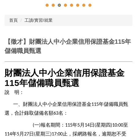
首頁
工讀/實習/就業
【徵才】財團法人中小企業信用保證基金115年
儲備職員甄選
財團法人中小企業信用保證基金
115年儲備職員甄選
說
明：
一、
財團法人中小企業信用保證基金
年儲備職員甄
115
選，合
計錄取儲備名額
名：
63
一
報名期間：
年
月
日
星期四
至
(
)
115
5
14
(
)10:00
年
月
日
星期三
止，採網路報名，逾期恕不受
114
5
27
(
)17:00