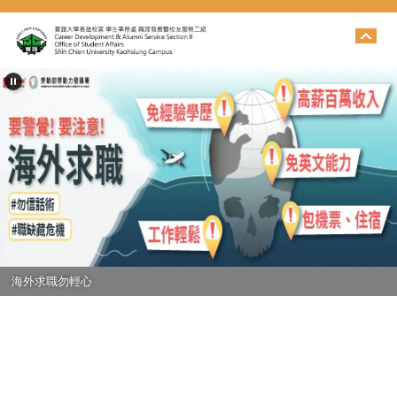
跳
到
主
要
內
容
區
海外求職勿輕心