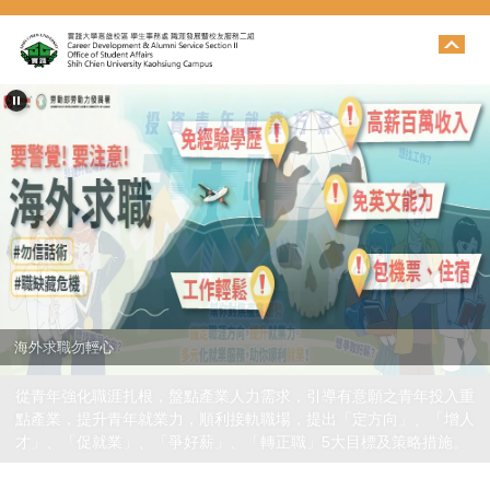
跳
到
主
要
內
容
區
海外求職勿輕心
從青年強化職涯扎根，盤點產業人力需求，引導有意願之青年投入重
點產業，提升青年就業力，順利接軌職場，提出「定方向」、「增人
才」、「促就業」、「爭好薪」、「轉正職」5大目標及策略措施。