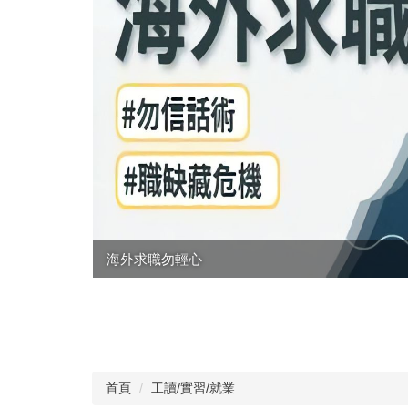
海外求職勿輕心
」、「轉正
首頁
工讀/實習/就業