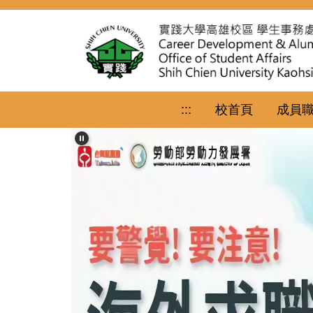
跳
到
主
要
內
容
區
:::
校首頁
成員