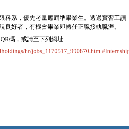
限科系，優先考量應屆準畢業生。透過實習工讀
現良好者，有機會畢業即轉任正職接軌職涯。
描QR碼，或請至下列網址
alholdings/hr/jobs_1170517_990870.html#Internsh