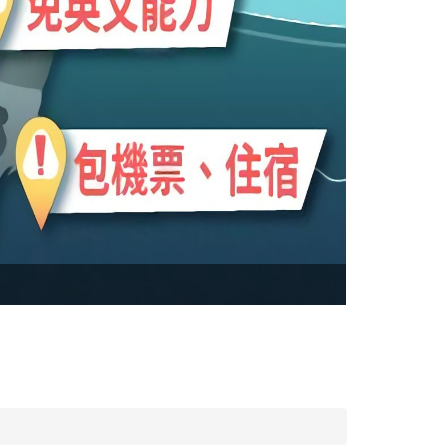
(實習) RIC
專案每年每梯次