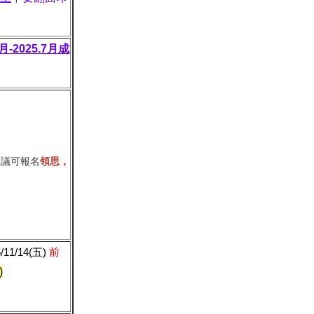
-2025.7月成
建議可報名
領思，
1/14(五)
前
)