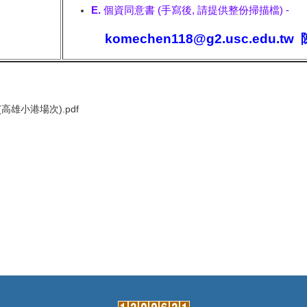
E.
個資同意書
(手寫後, 請
提供
整份掃描檔)
-
komechen118@g2.usc.edu.tw
雄小港場次).pdf