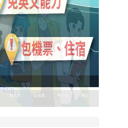
(實習) RIC
專案每年每梯次