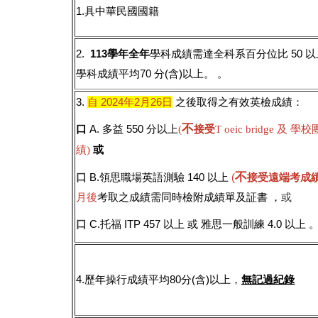
1.具中華民國國籍
2.
113學年全年
學科成績需達全科系百分位比 50 
學科成績平均70 分(含)以上。 。
3.
自 2024年2月26日
之後取得之有效英檢成績：
不
口
A. 多益 550 分以上
接受
(
T oeic bridge 及
或
績)
不
口
B.領思職場英語測驗 140 以上
(
接受遠端考成績
月後
考取之成績需同時檢附成績單及証書 ，
或
口
C.托福 ITP 457 以上 或 雅思一般訓練 4.0 以上 
4.
歷年操行成績平均80分(含)以上，
無記過紀錄