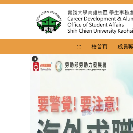
跳
到
主
要
內
容
區
:::
校首頁
成員