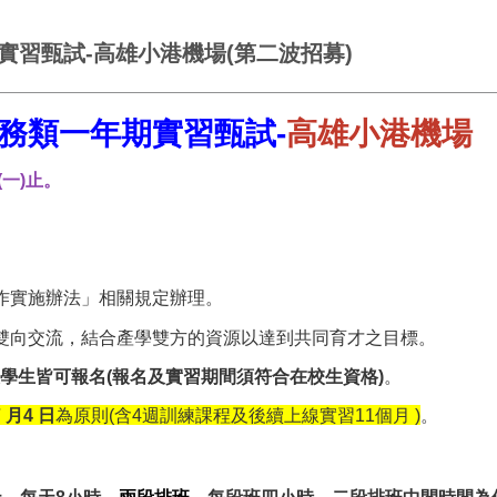
實習甄試-高雄小港機場(第二波招募)
服務類一年期實習甄試-
高雄小港機場
一)
止。
作實施辦法」相關規定辦理。
界雙向交流，結合產學雙方的資源以達到共同育才之目標。
級學生皆可報名(報名及實習期間須符合在校生資格)
。
7 月4 日
為原則(含4週訓練課程及後續上線實習11個月 )
。
天，每天8小時，
兩段排班
，每段班四小時，
二段排班中間時間為