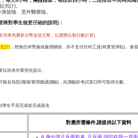
貼另計)。
外身故險、意外醫療險。
管將對學生做更仔細的說明)：
支領車馬費新台幣柒佰元整，
以實際出勤日數計算)。
元計)
，然無
任何勞雇或僱用關係，亦不支付任何工資(有實習津貼)、
食
單位班表作業預先提出。
可報名領思(
職場/實用聽讀測驗)，此測驗於考試當日即可取得分數。
！
由學生手寫完成並完成簽名
對應所需條件,請提供以下資料
A.身分證正反面影本,
正反
面
,
請印在同一頁面