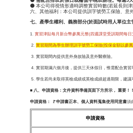
⚫ 本公司得視情形適時調整實習時數(若延長則津
六、其他福利：本公司提供訓字號勞工保險、意
七、產學生權利、義務部分(
於面試時用人單位主
1.
實習津貼每月新台幣參萬元整(
四週課堂受訓期間每日
2.
實習期間為學生辦理訓字號勞工保險(投保金額以參萬
3. 實習期間內提供意外身故險及意外醫療險。
4. 實習期滿六個月後，提供三天休假日，
惟需配合實習
5. 學生若尚未取得英檢成績或英檢成績超過期限，建議
■ 八、申請資格：文件資料準備頁面下方所示， 重要！
申請資格：
🚩申請書正本、個人資料蒐集使用同意書
須
申請資格