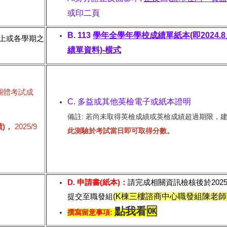
或印二頁
B. 113
學年全學年學校成績單紙本(即2024.8月
以上或各學期之
績單資料)-横式
 學校團體考試成
C. 多益或其他英檢電子或紙本證明
備註: 若尚未取得英檢成績或英檢成績超過期限，
)，
2025/9
此測驗於考試當日即可取得分數。
。
D. 申請書(紙本)：
請完成相關資訊檢核後於2025/1
提交至職發組
(K棟三樓諮商中心職發組陳老師
點我看
🆗
撰寫留意事項: