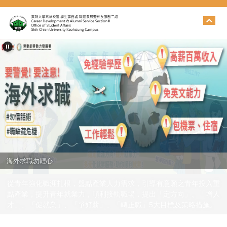
跳
到
主
要
內
容
區
海外求職勿輕心
從青年強化職涯扎根，盤點產業人力需求，引導有意願之青年投入重
點產業，提升青年就業力，順利接軌職場，提出「定方向」、「增人
才」、「促就業」、「爭好薪」、「轉正職」5大目標及策略措施。