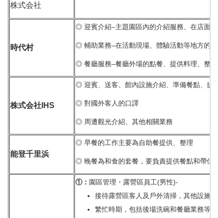
株式会社
◎ 迎賓介紹–主題園區內的介紹服務、在店面
◎ 輔助業務–在活動現場、體驗活動等地方的
時代村
◎ 餐廳服務–餐廳外場的點餐、提供料理、整
◎ 迎賓、送客、館內設施介紹、準備餐點、提
◎ 對國外客人的口譯
株式会社
IHS
◎ 周遭觀光介紹、其他相關業務
◎ 早餐的工作主要為自助餐提供、整理
能登千里浜
◎ 晚餐為和食的套餐，要負責提供餐點和帶位
①
：
園區管理・露營區員工(男性)-
接待露營區客人及戶外清掃，其他設施相
繁忙時期，包括後場洗碗和餐廳業務等工