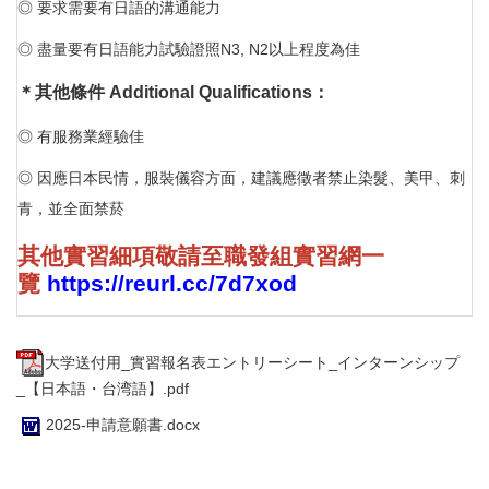
◎ 要求需要有日語的溝通能力
◎ 盡量要有日語能力試驗證照N3, N2以上程度為佳
＊其他條件
Additional Qualifications
：
◎ 有服務業經驗佳
◎ 因應日本民情，服裝儀容方面，建議應徵者禁止染髮、美甲、刺
青，並全面禁菸
其他實習細項敬請至職發組實習網一
覽
https://reurl.cc/7d7xod
大学送付用_實習報名表エントリーシート_インターンシップ
_【日本語・台湾語】.pdf
2025-申請意願書.docx