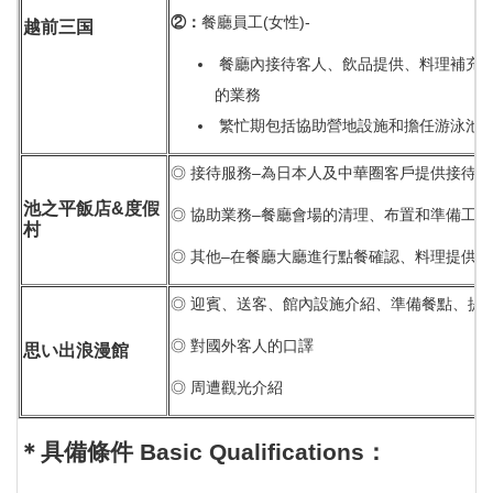
②
：
餐廳員工(女性)-
越前三国
餐廳內接待客人、飲品提供、料理補充
的業務
繁忙期包括協助營地設施和擔任游泳池
◎ 接待服務–為日本人及中華圈客戶提供接待
池之平飯店
&
度假
◎ 協助業務–餐廳會場的清理、布置和準備工作
村
◎ 其他–在餐廳大廳進行點餐確認、料理提供
◎ 迎賓、送客、館內設施介紹、準備餐點、提
◎ 對國外客人的口譯
思い出浪漫館
◎ 周遭觀光介紹
＊具備條件
Basic Qualifications
：