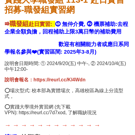
招募-職發組實習網
⭆
職發組
赴日實習:
⓵ 無仲介費, ⓶ 機票補助:去程
企業全額負擔，回程補助上限3萬日幣的補助費用
歡迎有相關能力者或應日系同
學報名參與❤️(實習區間: 2025年3-8月)
說明會日期時間: ① 2024/9/20(五) 中午-, ②
2024/10/4(五)
中午12:00-
說明會報名：https://reurl.cc/Kl4Wdn
⭕場次型式: 校本部為實體場次，高雄校區為線上分流型
式，
⭕實踐大學境外實習網 (先下載
VPN):
https://reurl.cc/7d7xod
, 了解職缺現況
→ → → → → → → → → → → →