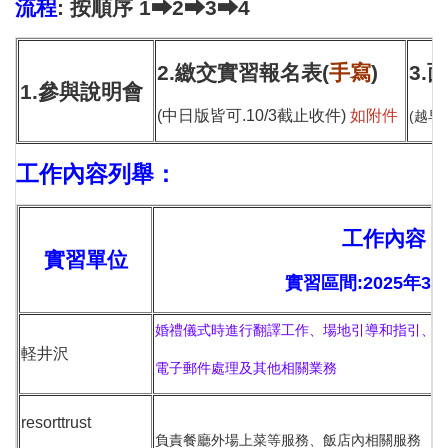
流程
: 按順序 1
⮕2
⮕3
⮕4
2.
繳交實習報名表(
手寫
)
3.
面
1.
參與說明會
(中日版皆可.10/3截止收件)
如附件
(越早
工作內容列舉：
工作內容
實習單位
實習區間:2025年3月
婚禮儀式時進行翻譯工作、場地引導和指引、
軽井沢
電子郵件處理及其他相關業務
resorttrust
負責餐廳外場上菜等服務、飯店內相關服務