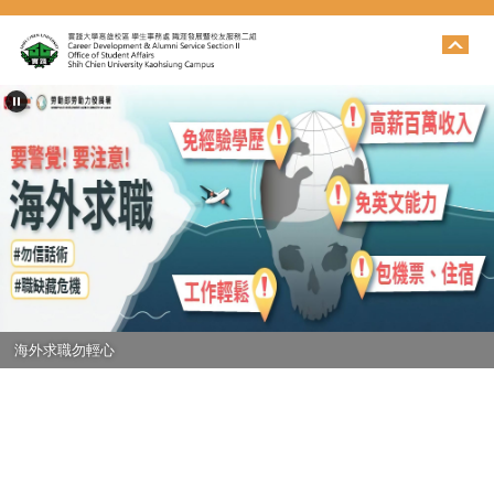
跳
到
主
要
內
容
區
海外求職勿輕心