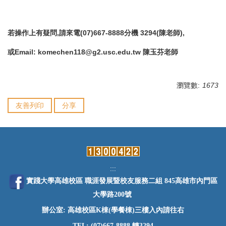
若操作上有疑問,請來電(07)667-8888分機 3294(陳老師),
或Email: komechen118@g2.usc.edu.tw 陳玉芬老師
瀏覽數:
1673
友善列印
分享
:::
實踐大學高雄校區 職涯發展暨校友服務二組 845高雄市內門區
大學路200號
辦公室: 高雄校區K棟(學餐棟)三樓入內請往右
TEL: (07)667-8888 轉3294