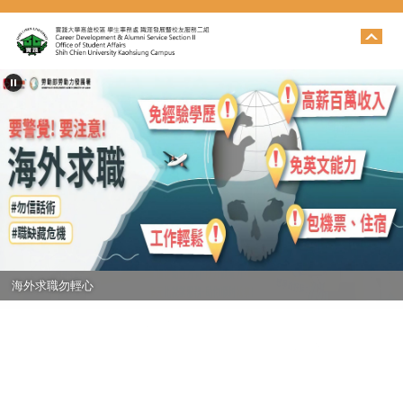
跳
到
主
要
內
容
區
海外求職勿輕心