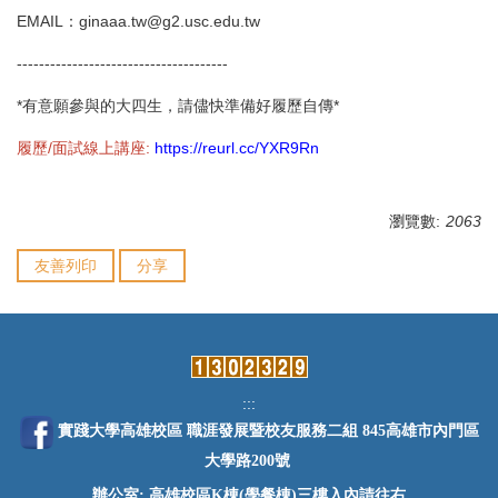
EMAIL：
ginaaa.tw@g2.usc.edu.tw
--------------------------------------
*有意願參與的大四生，請儘快準備好履歷自傳*
履歷/面試線上講座:
https://reurl.cc/YXR9Rn
瀏覽數:
2063
友善列印
分享
:::
實踐大學高雄校區 職涯發展暨校友服務二組 845高雄市內門區
大學路200號
辦公室: 高雄校區K棟(學餐棟)三樓入內請往右