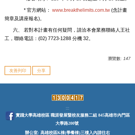
* 官方網站：
www.breakthelimits.com.tw
(含計畫
簡章及講座報名)。
六、 若對本計畫有任何疑問，請洽本會業務聯絡人王社
工，聯絡電話：(02) 7723-1288 分機 32。
瀏覽數:
147
友善列印
分享
:::
實踐大學高雄校區 職涯發展暨校友服務二組 845高雄市內門區
大學路200號
辦公室: 高雄校區K棟(學餐棟)三樓入內請往右