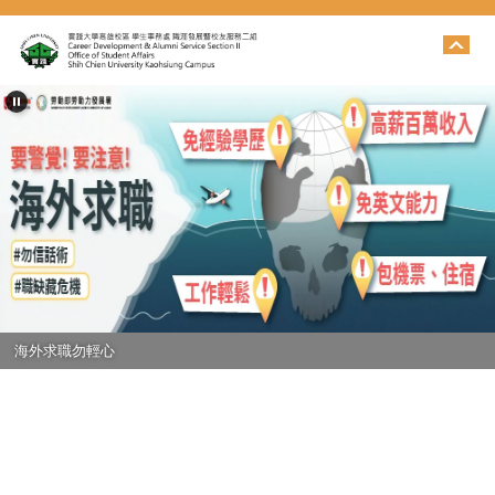
跳
到
主
要
內
容
區
海外求職勿輕心