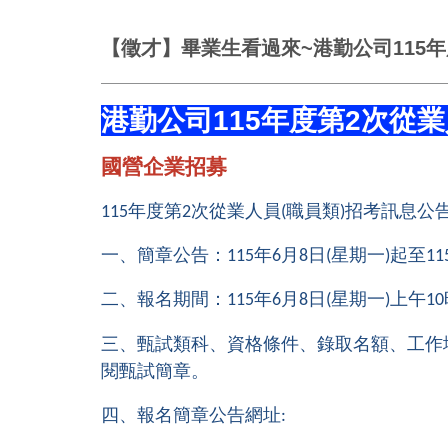
【徵才】畢業生看過來~港勤公司115年
港勤公司115年度第2次從業
國營企業招募
年度第
次從業人員
職員類
招考訊息公
115
2
(
)
一、簡章公告：
年
月
日
星期一
起至
115
6
8
(
)
11
二、報名期間：
年
月
日
星期一
上午
115
6
8
(
)
10
三、甄試類科、資格條件、錄取名額、工作
閱甄試簡章。
四、報名簡章公告網址
: