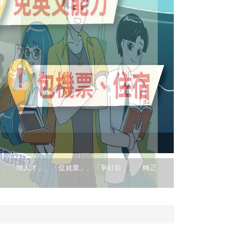
(實習) RIC
專案每年每梯次
」、「增人才」、「促就業」、「爭好薪」、「轉正