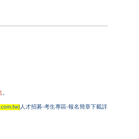
名
。
人才招募
考生專區
報名
簡章下載詳
e.com.tw
)
-
-