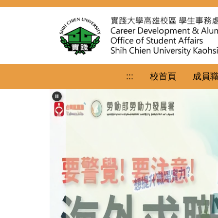
跳
到
主
要
內
容
區
:::
校首頁
成員