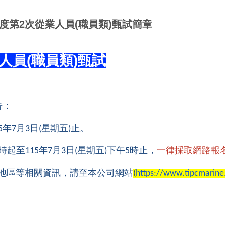
度第2次從業人員(職員類)甄試簡章
人員(職員類)甄試
告：
年
月
日
星期五
止。
5
7
3
(
)
時起至
年
月
日
星期五
下午
時止，
一律採取網路報
115
7
3
(
)
5
地區等相關資訊，
請至本公司網站
(
https://www.
tipcmarin