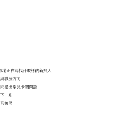
解市場正在尋找什麼樣的新鮮人
勢與職涯方向
顧問指出常見卡關問題
職下一步
歷形象照」