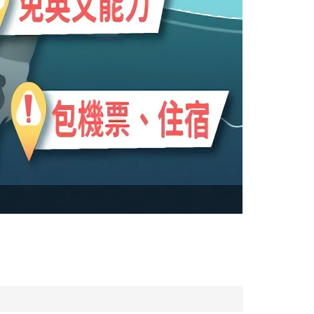
(實習) RIC
專案每年每梯次