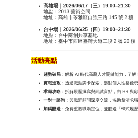
高雄場｜2026/06/17（三）19:00–21:30
地點：2013 藝術空間
地址：高雄市苓雅區自強三路 145 號 2 樓
台中場｜2026/06/25（四）19:00–21:30
地點：台中商創共享基地
地址：臺中市西區臺灣大道二段 2 號 20 樓
活動亮點
趨勢破局
：解析 AI 時代高薪人才關鍵能力，了
實戰進攻
：透過職涯牌卡探索，盤點個人性格優
求職攻略
：拆解履歷撰寫與面試盲點，由 HR 與
一對一諮詢
：與職涯顧問深度交流，協助釐清求
加碼贈送
：免費重塑職場定位，並贈送「韓式履