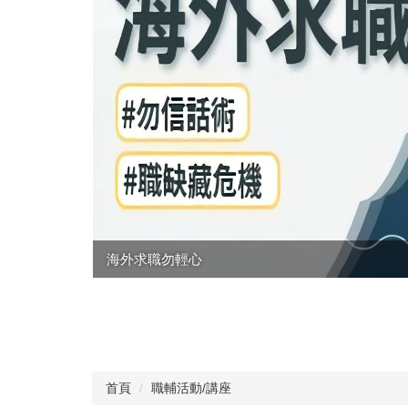
海外求職勿輕心
」、「轉正
首頁
職輔活動/講座