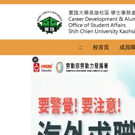
跳
到
主
要
內
容
區
:::
校首頁
成員