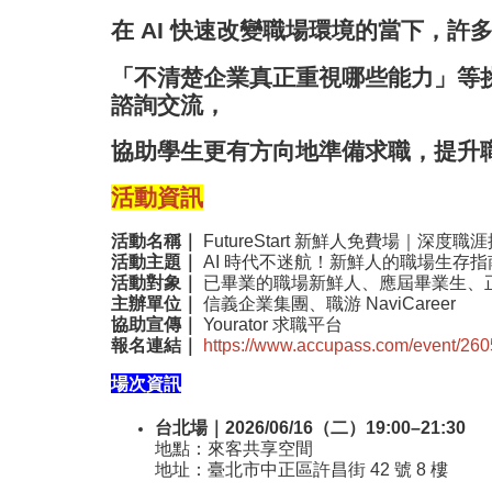
在 AI 快速改變職場環境的當下，許
「
不清楚企業真正重視哪些能力」等
諮詢交流，
協助學生更有方向地準備求職，
提升
活動資訊
活動名稱｜
FutureStart 新鮮人免費場｜深度
活動主題｜
AI 時代不迷航！新鮮人的職場生存指
活動對象｜
已畢業的職場新鮮人、應屆畢業生、
主辦單位｜
信義企業集團、職游 NaviCareer
協助宣傳｜
Yourator 求職平台
報名連結｜
https://www.accupass.
com/event/
260
場次資訊
台北場｜2026/06/16（二）19:00–21:30
地點：來客共享空間
地址：臺北市中正區許昌街 42 號 8 樓