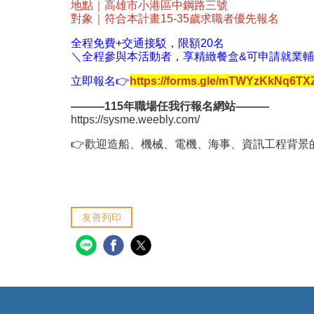
地點｜高雄市小港區中鋼路三號
對象｜符合本計畫15-35歲求職者優先報名
全程免費+交通接駁，限額20名
＼全程參與本活動者，享精緻餐盒&可申請就業
立即報名👉
https://forms.gle/mTWYzKkNq6T
———115年職場任我行報名網站———
https://sysme.weebly.com/
👉歡迎造船、機械、電機、海事、資訊工程背景
友善列印