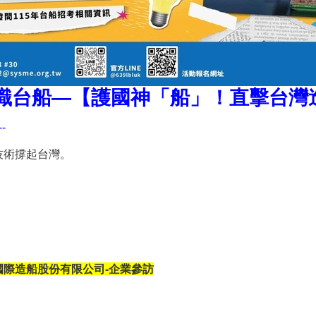
請年認識台船—【護國神「船」！直擊台
--
技術撐起台灣。
際造船股份有限公司-企業參訪