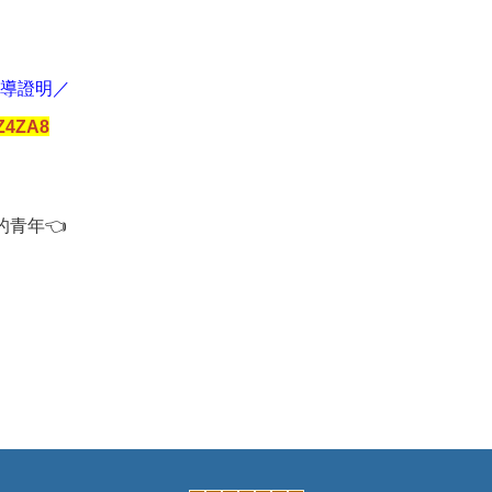
輔導證明／
XZ4ZA8
的青年👈