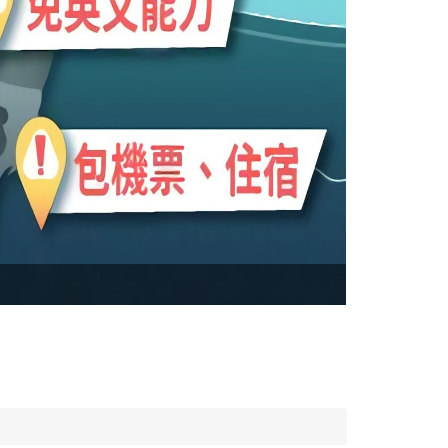
(實習) RIC
專案每年每梯次