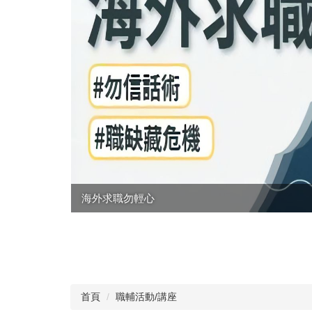
海外求職勿輕心
」、「轉正
首頁
職輔活動/講座