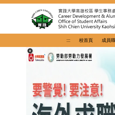
跳
到
主
要
內
容
區
:::
校首頁
成員