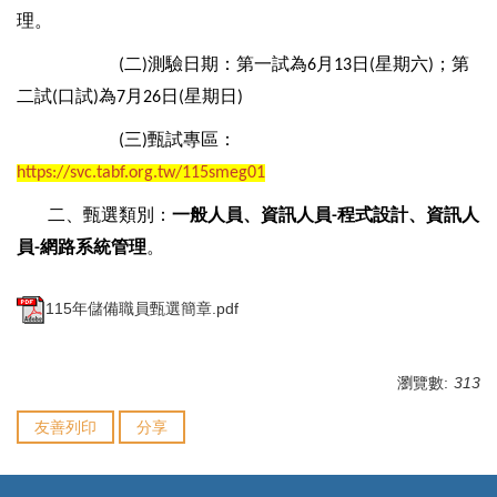
理。
二
測驗日期：第一試為
月
日
星期六
；第
(
)
6
13
(
)
二試
口試
為
月
日
星期日
(
)
7
26
(
)
三
甄試專區：
(
)
https://svc.tabf.org.tw/115smeg01
二、
甄選類別：
一般人員、資訊人員
程式設計、資訊人
-
員
網路系統管理
。
-
115年儲備職員甄選簡章.pdf
瀏覽數:
313
友善列印
分享