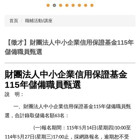
首頁
職輔活動/講座
【徵才】財團法人中小企業信用保證基金115年
儲備職員甄選
財團法人中小企業信用保證基金
115年儲備職員甄選
說
明：
一、
財團法人中小企業信用保證基金
年儲備職員甄
115
選，合
計錄取儲備名額
名：
63
一
報名期間：
年
月
日
星期四
至
(
)
115
5
14
(
)10:00
年
月
日
星期三
止，採網路報名，逾期恕不受
114
5
27
(
)17:00