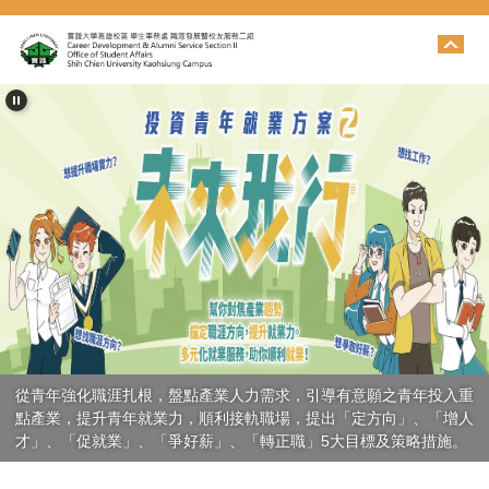
跳
到
主
要
內
容
區
海外求職勿輕心
從青年強化職涯扎根，盤點產業人力需求，引導有意願之青年投入重
點產業，提升青年就業力，順利接軌職場，提出「定方向」、「增人
才」、「促就業」、「爭好薪」、「轉正職」5大目標及策略措施。