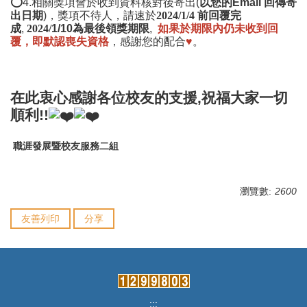
⭕4.相關獎項會於收到資料核對後寄出(
以您的Email 回傳寄
出日期
)，獎項不待人，請速於
2024/
1/4
前回覆完
成
,
2024/
1/10為最後領獎期限
,
如果於期限內仍未收到回
覆，即默認喪失資格
，感謝您的配合
♥️
。
在此衷心感謝各位校友的支援,祝福大家一切
順利!!
職涯發展暨校友服務二組
瀏覽數:
2600
友善列印
分享
:::