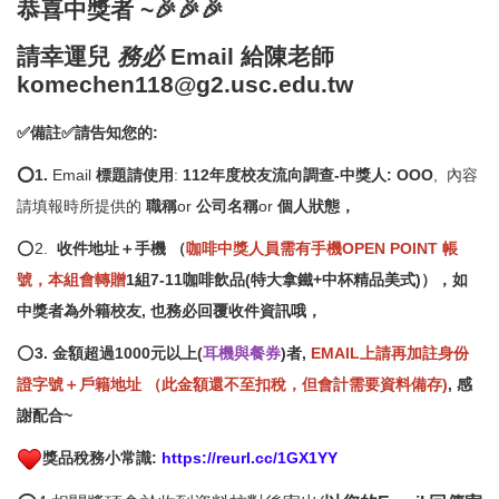
恭喜中獎者 ~🎉🎉🎉
請幸運兒
務必
Email 給陳老師
komechen118@g2.usc.edu.tw
✅備註✅請告知您的:
⭕1.
Email
標題請使用
:
112年度校友流向調查-中獎人: OOO
, 內容
請填報時所提供的
職稱
or
公司名稱
or
個人狀態，
⭕2.
收件地址＋手機 （
咖啡中獎人員需有手機OPEN POINT 帳
號，本組會轉贈
1組7-11咖啡飲品(特大拿鐵+中杯精品美式
)），如
中獎者為外籍校友, 也務必回覆收件資訊哦，
⭕
3. 金額超過1000元以上(
耳機與餐券
)者,
EMAIL上請再加註身份
證字號＋戶籍地址 （此金額還不至扣稅，但會計需要資料備存)
, 感
謝配合~
獎品稅務小常識:
https://reurl.cc/1GX1YY