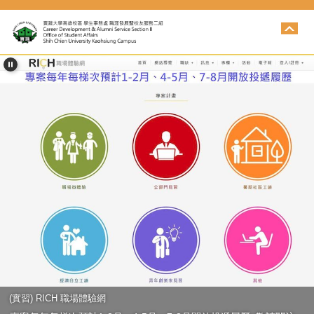
跳
到
主
要
內
容
區
(實習) RICH 職場體驗網