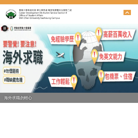
跳
到
主
要
內
容
區
海外求職勿輕心