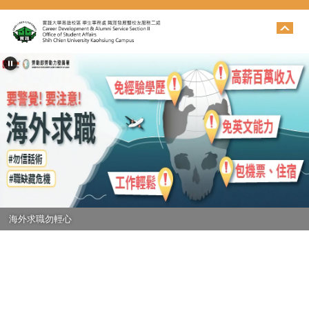
跳
到
主
要
內
容
區
海外求職勿輕心