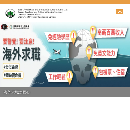
跳
到
主
要
內
容
區
海外求職勿輕心