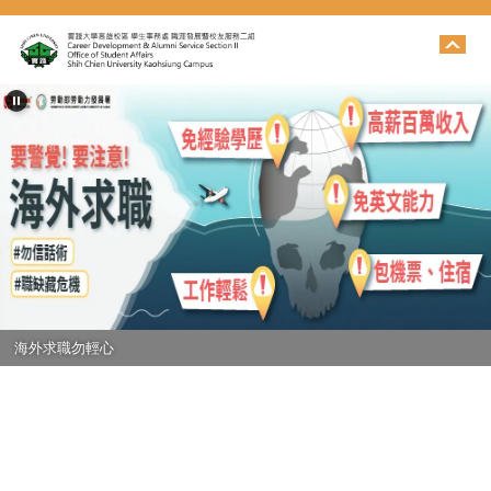
跳
到
主
要
內
容
區
海外求職勿輕心