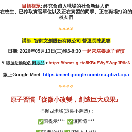
目標觀眾
: 終究會踏入職場的社會新鮮人們
在校生、已錄取實習單位以及正在實習的同學、正在職場打滾的
校友們
𖤐𖤐𖤐𖤐
講師: 智御文創股份有限公司 營運長陳思睿
日期: 2026年05月13日(三)晚6-8:30
一起來培養原子習慣
𖤐
職涯活動報名
附冰品
▼
https://forms.gle/o5KBuFWyBWgpJR8c6
線上Google Meet:
https://meet.google.com/xeu-
pbzd-opa
𖤐𖤐𖤐𖤐
原子習慣『從微小改變，創造巨大成果』
把握四步驟(這裏不劇透)：
讓提示****
讓回憶****