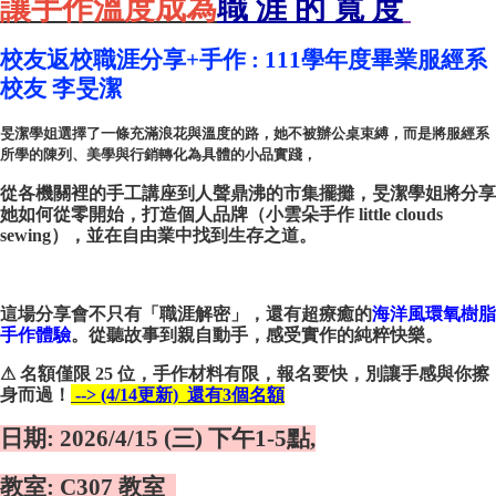
讓手作溫
度成為
職 涯 的 寬 度
校友返校職涯分享+手作 :
111學年度畢業服經系
校友 李旻潔
旻潔學姐選擇了一條充滿浪花與溫度的路，她不被辦公桌束縛，而是將服經系
所學的陳列、美學與行銷轉化為具體的小品實踐，
從各機關裡的手工講座到人聲鼎沸的
市集擺攤
，旻潔學姐將分享
她如何從零開始，打造個人品牌
（小雲朵手作 little clouds
sewing）
，並在自由業中找到生存之道。
這場分享會不只有「職涯解密」，還有超療癒的
海洋風環氧樹脂
手作體驗
。從聽故事到親自動手，感受實作的純粹快樂。
⚠
名額僅限 25 位
，手作材料有限，報名要快，別讓手感與你擦
身而過！
-->
(4/14更新)
還有3個名額
日期: 2026/4/15 (三) 下午1-5點,
教室: C307 教室