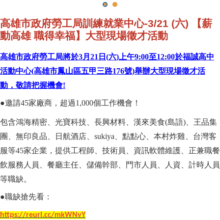
高雄市政府勞工局訓練就業中心-3/21 (六) 【薪
動高雄 職得幸福】大型現場徵才活動
高雄市政府勞工局將於3月21日(六)上午9:00至12:00於福誠高中
活動中心(高雄市鳳山區五甲三路176號)舉辦大型現場徵才活
動，敬請把握機會!
●
邀請45家廠商，超過1,000個工作機會！
包含鴻海精密、光寶科技、長興材料、漢來美食(島語)、王品集
團、無印良品、日航酒店、sukiya、點點心、本村炸雞、台灣客
服等45家企業，提供工程師、技術員、資訊軟體維護、正兼職餐
飲服務人員、餐廳主任、儲備幹部、門市人員、人資、計時人員
等職缺。
●
職缺搶先看：
https://reurl.cc/mkWNvY