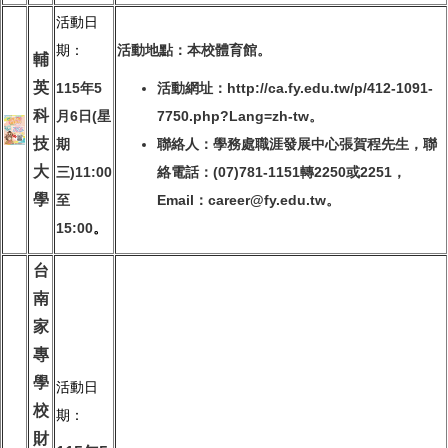
活動日
期：
活動地點：本校體育館。
輔
英
115
年
5
活動網址：http://ca.fy.edu.tw/p/412-1091-
科
月
6
日
(
星
7750.php?Lang=zh-tw。
技
期
聯絡人：學務處職涯發展中心張賀程先生，聯
大
三
)11:00
絡電話：(07)781-1151轉2250或2251，
學
至
Email：career@fy.edu.tw。
15:00
。
台
南
家
專
學
活動日
校
期：
財