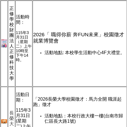
正
修
活動時
學
間：
校
財
115
年3
2026「 職得你薪 奔FUN未來」校園徵才
團
月31日
就業博覽會
法
（星期
人
二）上午
10時至
正
活動地點: 本校學生活動中心4F大禮堂。
下午14
修
時。
科
技
大
學
活動日
「
2026
長榮大學校園徵才：馬力全開
職涯起
期：
跑」
徵才
115
年
3
長
月
31
日
活動地點：本校行政大樓一樓
(
台南市歸
榮
(
星期
仁區長大路
1
號
)
大
二
)
上午