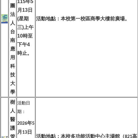
115
年
5
團
月
13
日
法
(
星期
活動地點：本校第一校區商學大樓前廣場。
人
三
)
上午
台
10
時至
南
下午
4
應
時止。
用
科
技
大
學
樹
活動日
人
期：
醫
年
2026
5
護
月
日
13
活動地點：本校多功能活動中心主場館（
高
管
821