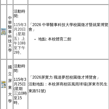
活動時
間:
中
華
115年3
「
2026
中華醫事科技大學校園徵才暨就業博覽
醫
月20日
會」
事
（星期
科
五）上
地點:
本校體育二館
技
午10時
大
至下午
學
2時。
活動時
國
間:
立
「2026屏實力 職達夢想校園徵才博覽會」
115
年3
屏
月25日
活
動地點：
本校屏商校區風雨球場(屏東市民生
東
(星期
東路51號)
三)10時
大
至15
學
時。