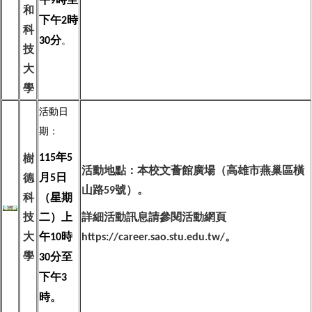
9
和
下午
時
2
科
分
。
30
技
大
學
活動日
期：
年
樹
115
5
活動地點：本校文薈館廣場（高雄市燕巢區橫
月
日
德
5
山路
號）。
59
科
（星期
技
二）上
詳細活動訊息請參閱活動網頁
大
午
時
。
10
https://career.sao.stu.edu.tw/
學
分至
30
下午
3
時
。