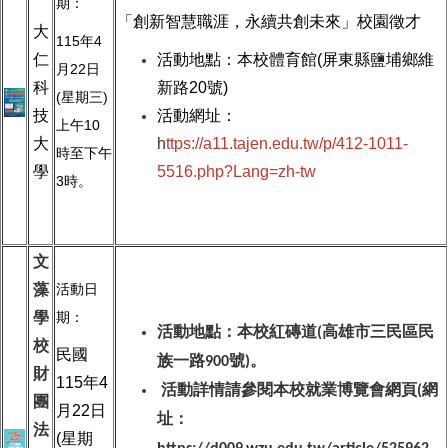
期：
「創新智慧職涯，永續共創未來」校園徵才
大
115
年
4
仁
活動地點：本校體育館(屏東縣鹽埔鄉維
月
22
日
科
新路20號)
(
星期三
)
技
活動網址：
上午
10
大
h
ttps://a11.tajen.edu.tw/p/412-1011-
時至下午
學
5516.php?Lang=zh-tw
3
時。
文
藻
活動日
學
期：
活動地點：本校紅磚道
高雄市三民區民
(
校
民國
族一路
號
。
900
)
財
115
年
4
活動詳情請參閱本校就業博覽會網頁
網
(
團
月
22
日
址：
法
(
星期
。