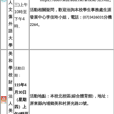
https://d009.wzu.edu.tw/article/525962
人
三
)
上午
文
活動相關疑問，歡迎洽詢本校學生事務處生涯
10
時至
藻
發展中心李佳玲小姐，電話：
分機
(07)3426031
下午
4
外
。
2264
時
。
語
大
學
美
和
學
活動日
校
期：
財
年
115
4
團
月
日
30
活動地點：本校北校區
綜合體育館
，地址：
法
(
)
（星期
人
屏東縣內埔鄉美和村屏光路
號。
23
四）上
美
午
時至