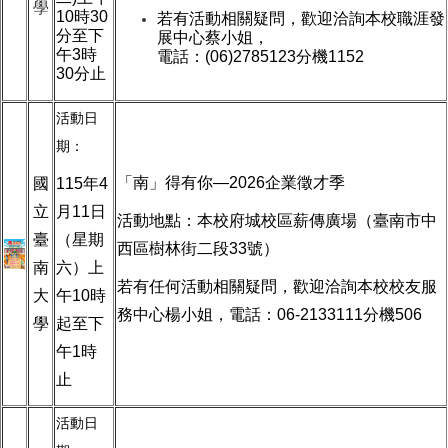
學
10
時
30
若有活動相關疑問，歡迎洽詢本校職涯發
分至下
展中心蔡小姐，
午
3
時
電話：
(06)2785123
分機
1152
30
分止
活動日
期：
「南」得有你—
2026
企業徵才季
國
115
年
4
立
月
11
日
活動地點：
本校府城校區薪傳廣場（臺南市中
臺
（星期
西區樹林街二段
33
號）
南
六）上
若有任何活動相關疑問，歡迎洽詢本校校友服
大
午
10
時
務中心楊小姐，電話：
06-2133111
分機
506
學
起至下
午
1
時
止
活動日